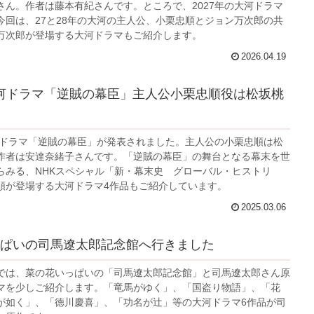
さん。作者は藤本有紀さんです。ところで、2027年の大河ドラマ
今回は、27と28年の大河の主人公、小栗忠順とジョン万次郎の共
万次郎が登場する大河ドラマもご紹介します。
2026.04.19
 大河ドラマ「逆賊の幕臣」主人公小栗忠順役は松坂桃
大河ドラマ「逆賊の幕臣」が発表されました。主人公の小栗忠順は松
作者は安達奈緒子さんです。「逆賊の幕臣」の舞台となる幕末を世
らみる、NHKスペシャル「新・幕末史 グローバル・ヒストリ
順が登場する大河ドラマ4作品もご紹介しています。
2025.03.06
ぱいの司馬遼太郎記念館へ行きました
では、菜の花いっぱいの「司馬遼太郎記念館」と司馬遼太郎さん原
マを少しご紹介します。「竜馬がゆく」、「国盗り物語」、「花
が如く」、「徳川慶喜」、「功名が辻」等の大河ドラマ6作品が司