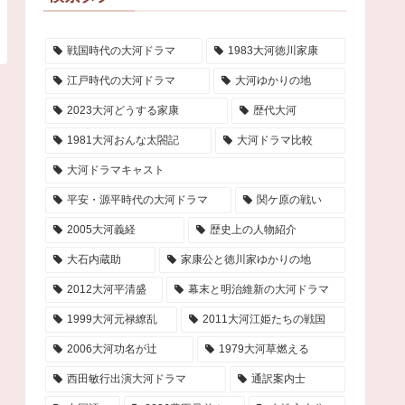
戦国時代の大河ドラマ
1983大河徳川家康
江戸時代の大河ドラマ
大河ゆかりの地
2023大河どうする家康
歴代大河
1981大河おんな太閤記
大河ドラマ比較
大河ドラマキャスト
平安・源平時代の大河ドラマ
関ケ原の戦い
2005大河義経
歴史上の人物紹介
大石内蔵助
家康公と徳川家ゆかりの地
2012大河平清盛
幕末と明治維新の大河ドラマ
1999大河元禄繚乱
2011大河江姫たちの戦国
2006大河功名が辻
1979大河草燃える
西田敏行出演大河ドラマ
通訳案内士