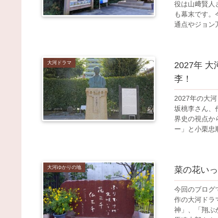
役は山﨑賢人
も幕末です。
通点やジョン
大河ドラマ
2027年
李！
2027年の
坂桃李さん、
界史の視点か
ー」と小栗忠
大河ゆかりの地
菜の花いっ
今回のブログ
作の大河ドラ
神」、「翔ぶ