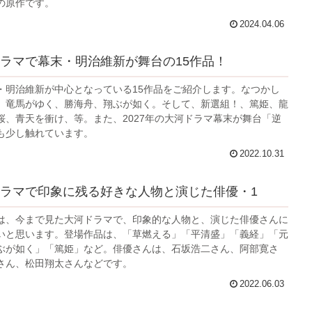
の原作です。
2024.04.06
ラマで幕末・明治維新が舞台の15作品！
・明治維新が中心となっている15作品をご紹介します。なつかし
、竜馬がゆく、勝海舟、翔ぶが如く。そして、新選組！、篤姫、龍
桜、青天を衝け、等。また、2027年の大河ドラマ幕末が舞台「逆
も少し触れています。
2022.10.31
ラマで印象に残る好きな人物と演じた俳優・1
は、今まで見た大河ドラマで、印象的な人物と、演じた俳優さんに
いと思います。登場作品は、「草燃える」「平清盛」「義経」「元
ぶが如く」「篤姫」など。俳優さんは、石坂浩二さん、阿部寛さ
さん、松田翔太さんなどです。
2022.06.03