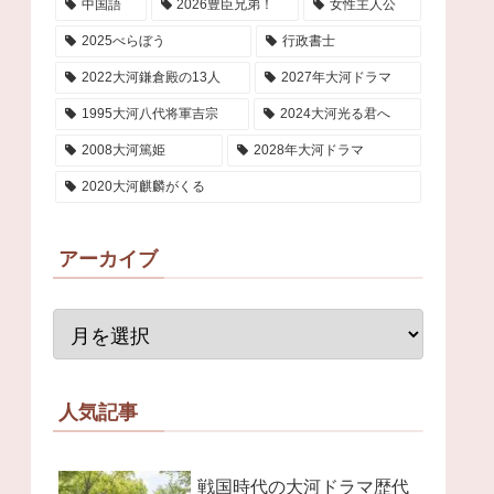
中国語
2026豊臣兄弟！
女性主人公
2025べらぼう
行政書士
2022大河鎌倉殿の13人
2027年大河ドラマ
1995大河八代将軍吉宗
2024大河光る君へ
2008大河篤姫
2028年大河ドラマ
2020大河麒麟がくる
アーカイブ
人気記事
戦国時代の大河ドラマ歴代