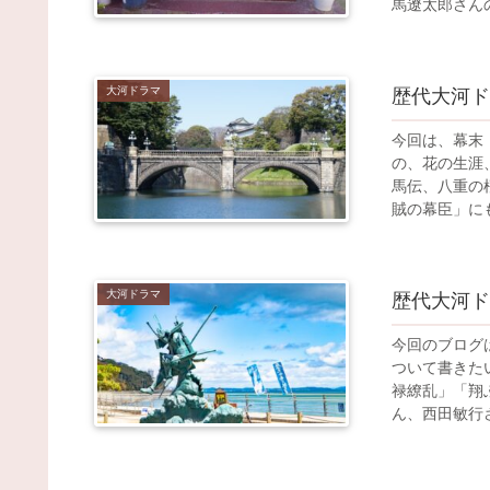
馬遼太郎さん
大河ドラマ
歴代大河ド
今回は、幕末
の、花の生涯
馬伝、八重の
賊の幕臣」に
大河ドラマ
歴代大河ド
今回のブログ
ついて書きた
禄繚乱」「翔
ん、西田敏行