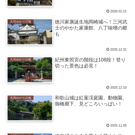
2026.01.21
徳川家康誕生地岡崎城へ！三河武
大河ゆかりの地
士のやかた家康館、八丁味噌の郷
も
2025.12.31
紀州東照宮の階段は108段！登り
大河ゆかりの地
切った景色は必見！
2025.12.10
和歌山城は紅葉渓庭園、動物園、
大河ゆかりの地
御橋廊下、見どころいっぱい！
2025.11.05