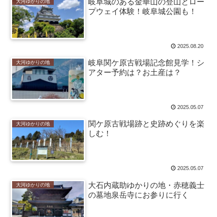
岐阜城のある金華山の登山とロー
大河ゆかりの地
プウェイ体験！岐阜城公園も！
2025.08.20
岐阜関ケ原古戦場記念館見学！シ
大河ゆかりの地
アター予約は？お土産は？
2025.05.07
関ケ原古戦場跡と史跡めぐりを楽
大河ゆかりの地
しむ！
2025.05.07
大石内蔵助ゆかりの地・赤穂義士
大河ゆかりの地
の墓地泉岳寺にお参りに行く