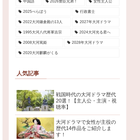
中国語
2026豊臣兄弟！
女性主人公
2025べらぼう
行政書士
2022大河鎌倉殿の13人
2027年大河ドラマ
1995大河八代将軍吉宗
2024大河光る君へ
2008大河篤姫
2028年大河ドラマ
2020大河麒麟がくる
人気記事
戦国時代の大河ドラマ歴代
20選！【主人公・主演・視
聴率】
大河ドラマで女性が主役の
歴代14作品をご紹介しま
す！