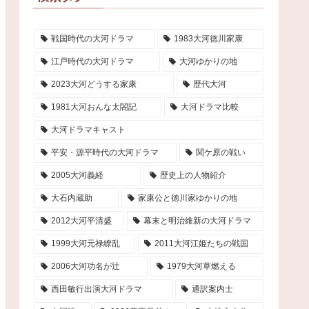
戦国時代の大河ドラマ
1983大河徳川家康
江戸時代の大河ドラマ
大河ゆかりの地
2023大河どうする家康
歴代大河
1981大河おんな太閤記
大河ドラマ比較
大河ドラマキャスト
平安・源平時代の大河ドラマ
関ケ原の戦い
2005大河義経
歴史上の人物紹介
大石内蔵助
家康公と徳川家ゆかりの地
2012大河平清盛
幕末と明治維新の大河ドラマ
1999大河元禄繚乱
2011大河江姫たちの戦国
2006大河功名が辻
1979大河草燃える
西田敏行出演大河ドラマ
通訳案内士